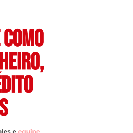
E COMO
NHEIRO,
ÉDITO
S
ples e
equipe