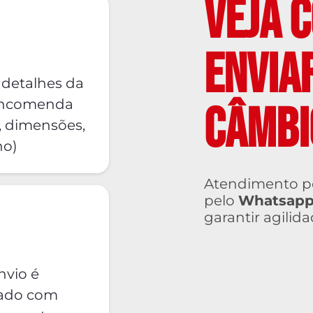
VEJA C
ENVIA
 detalhes da
encomenda
CÂMBI
, dimensões,
no)
Atendimento pe
pelo
Whatsapp
garantir agilida
nvio é
zado com