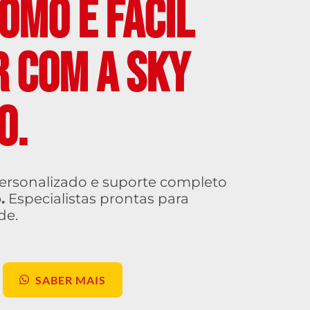
OMO É FÁCIL
R COM A SKY
O.
rsonalizado e suporte completo
.
Especialistas prontas para
de.
SABER MAIS