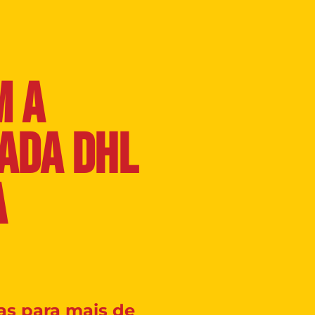
M A
ADA DHL
A
s para mais de