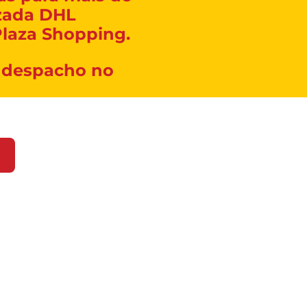
zada DHL
laza Shopping.
 despacho no