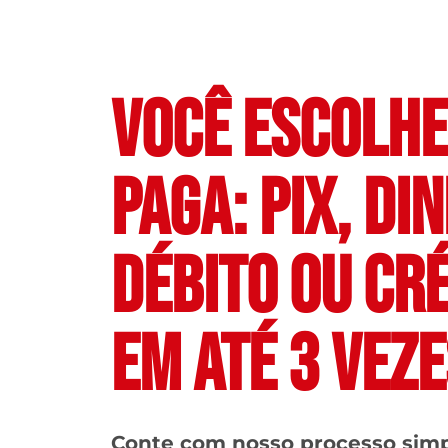
VOCÊ ESCOLH
PAGA: PIX, DI
DÉBITO OU CR
EM ATÉ 3 VEZE
Conte com nosso processo sim