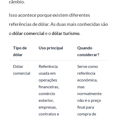
câmbio.
Isso acontece porque existem diferentes
referências de dólar. As duas mais conhecidas são
o
dólar comercial
e o
dólar turismo
.
Tipo de
Uso principal
Quando
dólar
considerar?
Dólar
Referência
Serve como
comercial
usada em
referência
operações
econômica,
financeiras,
mas
comércio
normalmente
exterior,
não é o preço
empresas,
final para
contratos e
compra de