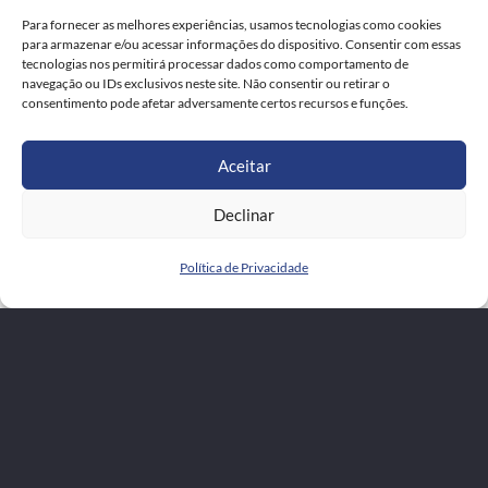
Para fornecer as melhores experiências, usamos tecnologias como cookies
para armazenar e/ou acessar informações do dispositivo. Consentir com essas
tecnologias nos permitirá processar dados como comportamento de
navegação ou IDs exclusivos neste site. Não consentir ou retirar o
consentimento pode afetar adversamente certos recursos e funções.
Lojas Sky Câmbio na Grande São
Paulo e ABC Paulista
Aceitar
A Sky Câmbio atende em lojas físicas
Declinar
localizadas em shoppings de São Caetano do
Política de Privacidade
Sul, São Paulo — Mooca, São Bernardo do
Campo e Santo André.
Consulte a unidade mais próxima para
comprar ou vender moedas estrangeiras, fazer
Western Union, vender ouro, contratar conta
global ou cotar envios DHL Express e FedEx.