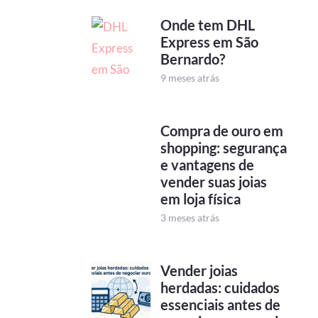
Onde tem DHL
Express em São
Bernardo?
9 meses atrás
Compra de ouro em
shopping: segurança
e vantagens de
vender suas joias
em loja física
3 meses atrás
Vender joias
herdadas: cuidados
essenciais antes de