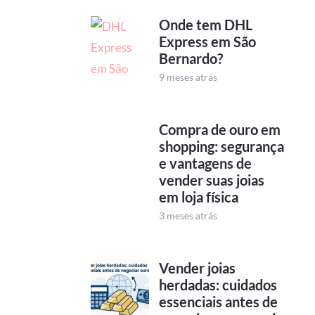
Onde tem DHL
Express em São
Bernardo?
9 meses atrás
Compra de ouro em
shopping: segurança
e vantagens de
vender suas joias
em loja física
3 meses atrás
Vender joias
herdadas: cuidados
essenciais antes de