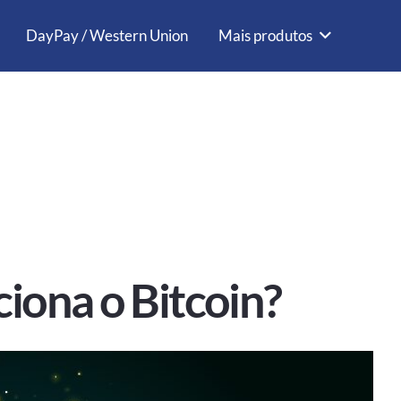
DayPay / Western Union
Mais produtos
iona o Bitcoin?