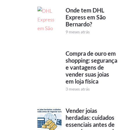
Onde tem DHL
Express em São
Bernardo?
9 meses atrás
Compra de ouro em
shopping: segurança
e vantagens de
vender suas joias
em loja física
3 meses atrás
Vender joias
herdadas: cuidados
essenciais antes de