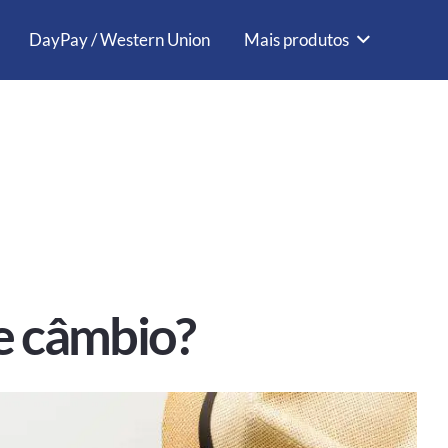
DayPay / Western Union
Mais produtos
e câmbio?