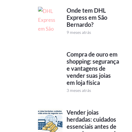
Onde tem DHL
Express em São
Bernardo?
9 meses atrás
Compra de ouro em
shopping: segurança
e vantagens de
vender suas joias
em loja física
3 meses atrás
Vender joias
herdadas: cuidados
essenciais antes de