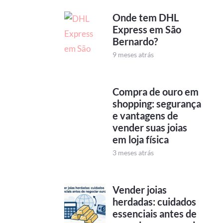
Onde tem DHL
Express em São
Bernardo?
9 meses atrás
Compra de ouro em
shopping: segurança
e vantagens de
vender suas joias
em loja física
3 meses atrás
Vender joias
herdadas: cuidados
essenciais antes de