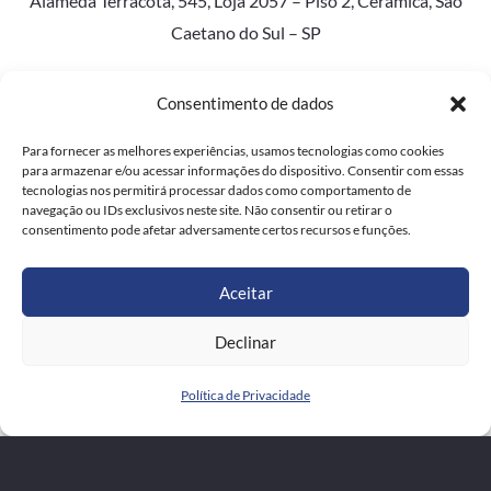
Alameda Terracota, 545, Loja 2057 – Piso 2, Cerâmica, São
Caetano do Sul – SP
Consentimento de dados
Mooca Plaza Shopping
Para fornecer as melhores experiências, usamos tecnologias como cookies
para armazenar e/ou acessar informações do dispositivo. Consentir com essas
Rua Capitão Pacheco e Chaves, 313, Loja 2.075, Piso 2 –
tecnologias nos permitirá processar dados como comportamento de
navegação ou IDs exclusivos neste site. Não consentir ou retirar o
Vila Prudente, São Paulo – SP
consentimento pode afetar adversamente certos recursos e funções.
Aceitar
Golden Square Shopping
Declinar
Avenida Kennedy, 700, Loja 165, Piso 1 – Jardim do Mar,
Política de Privacidade
São Bernardo do Campo – SP