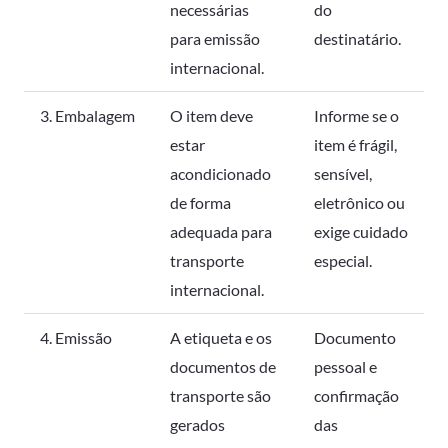
necessárias
do
para emissão
destinatário.
internacional.
3. Embalagem
O item deve
Informe se o
estar
item é frágil,
acondicionado
sensível,
de forma
eletrônico ou
adequada para
exige cuidado
transporte
especial.
internacional.
4. Emissão
A etiqueta e os
Documento
documentos de
pessoal e
transporte são
confirmação
gerados
das