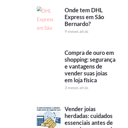
Onde tem DHL
Express em São
Bernardo?
9 meses atrás
Compra de ouro em
shopping: segurança
e vantagens de
vender suas joias
em loja física
3 meses atrás
Vender joias
herdadas: cuidados
essenciais antes de