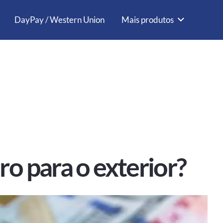
DayPay / Western Union
Mais produtos
o para o exterior?