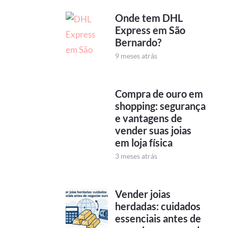
Onde tem DHL
Express em São
Bernardo?
9 meses atrás
Compra de ouro em
shopping: segurança
e vantagens de
vender suas joias
em loja física
3 meses atrás
Vender joias
herdadas: cuidados
essenciais antes de