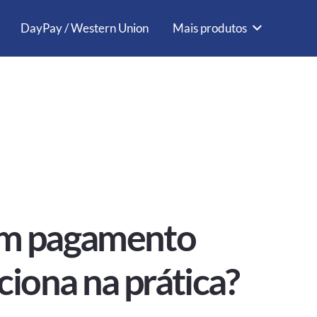
DayPay / Western Union
Mais produtos
om pagamento
iona na prática?