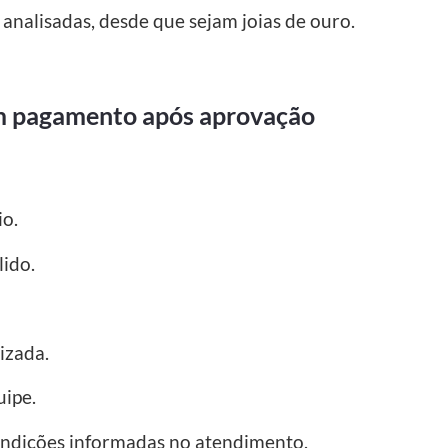
nalisadas, desde que sejam joias de ouro.
om pagamento após aprovação
io.
ido.
izada.
uipe.
condições informadas no atendimento.