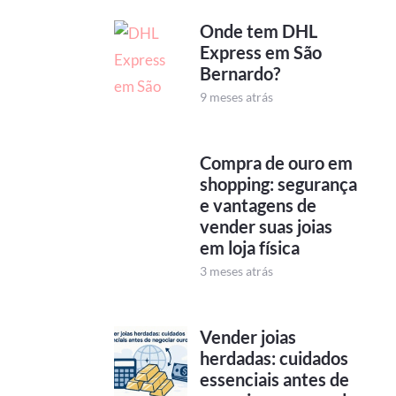
Onde tem DHL
Express em São
Bernardo?
9 meses atrás
Compra de ouro em
shopping: segurança
e vantagens de
vender suas joias
em loja física
3 meses atrás
Vender joias
herdadas: cuidados
essenciais antes de