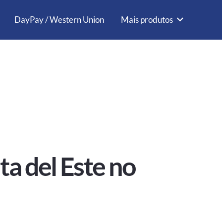
DayPay / Western Union
Mais produtos
a del Este no